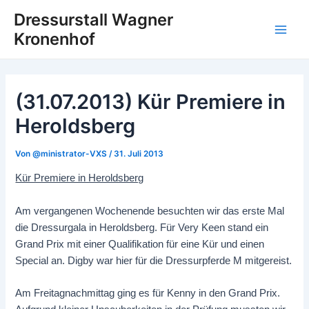
Zum
Post
Main
Dressurstall Wagner
Inhalt
navigation
Kronenhof
Men
springen
(31.07.2013) Kür Premiere in
Heroldsberg
Von
@ministrator-VXS
/
31. Juli 2013
Kür Premiere in Heroldsberg
Am vergangenen Wochenende besuchten wir das erste Mal
die Dressurgala in Heroldsberg. Für Very Keen stand ein
Grand Prix mit einer Qualifikation für eine Kür und einen
Special an. Digby war hier für die Dressurpferde M mitgereist.
Am Freitagnachmittag ging es für Kenny in den Grand Prix.